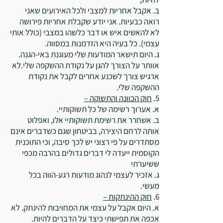
ב. אקבל אחריות למצבי ולכל האירועים שאני
רואה כבעיות. אני יודע שקבלת אחריות פירושה
לא להאשים איש או דבר כלשהו במצבי (כולל אותי
עצמי). כל בעיה היא הזדמנות במסווה.
ג. היום תישאר המודעות שלי מעוגנת באי-הגנה.
אוותר על הצורך להגן על נקודת ההשקפה שלי.לא
ארגיש צורך לשכנע אחרים לקבל את נקודת
ההשקפה שלי.
5.
חוק הכוונה והתשוקה –
א. אערוך רשימה של כל תשוקותיי.
ב. אשחרר את רשימת תשוקותיי אלו, ואפלוט
אותה לרחם היצירה, בביטחון שגם כשדברים אינם
מסתדרים על פי רצוני יש לכך סיבה, וכי התוכנית
הקוסמית ייעדה לי דברים גדולים בהרבה מכפי
ששיערתי
ג. אזכיר לעצמי לנהוג מודעות רגע-הווה בכל
מעשי.
6.
חוק ההינתקות –
א. היום אקבל על עצמי את המחויבות להינתק. לא
אכפה את תפישתי כיצד על הדברים להיות.