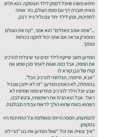
חיפש משהו שיוכל לספק לילד תעסוקה. הוא תלש
מאיזו חוברת דף עם מפת העולם, גזר אותה
לחתיכות, ונתן לילד יחד עם גליל נייר דבק.
..."אתה אוהב פאזלים" הוא אמר, "קח את העולם
המפורק ונראה אם אתה יכול לתקנו בכוחות
עצמך.
המדען חשב שייקח לילד ימים עד שיצליח להרכיב
את המפה, אבל כמה שעות לאחר מכן שמע את
קולו של הבן קורא לו
"אבא, סיימתי, הצלחתי להרכיב הכל".
בהתחלה, לא האמין המדען: "זה לא ייתכן שבגיל
שבע יוכל הילד להרכיב מחדש מפה שמימיו לא
ראה". אבל הוא הניח את רשימותיו, וניגש לבנו,
כשהוא בטוח שהוא הולך לראות עבודה מבולגנת.
להפתעתו, המפה הייתה מושלמת וכל החתיכות היו
במקומן.
"איך עשית את זה? "שאל המדען את בנו "הרי לא