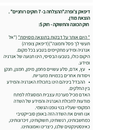
דיפאק צ'ופרה."ההצלחה ב- 7 חוקים רוחניים" .
הוצאת מודן.
חוק הכוונה והתשוקה - חוק 5:
" היום אותר על דבקות בתוצאה מסוימת"
("אל
תעשי לך פסל ותמונה")(דיפאק צופרה)
אנרגיה ומידע מתקיימים בטבע בכל מקום.
היקום כולו, בטבעו הבסיסי, הינו תנועה של אנרגיה
ומידע.
• עץ, אדם, סלע עשויים פחמן, מימן, חמצן, חנקן
ויסודות אחרים בכמויות מזעריות.
• ההבדל ביניהם הינו בתכולת האנרגיה והמידע
בין החלקים.
האדם מכיל מערכת עצבית המסוגלת לפתח
מודעות לתכולת האנרגיה והמידע של השדה
המקומי שעליו בנוי גופנו הגשמי.
אנו חווים את השדה הזה באופן סובייקטיבי
כמחשבותינו, רגשותינו, תשוקותינו, זיכרונותינו,
כאינסטינקטים שלנו, כיצרינו ואמונותינו.