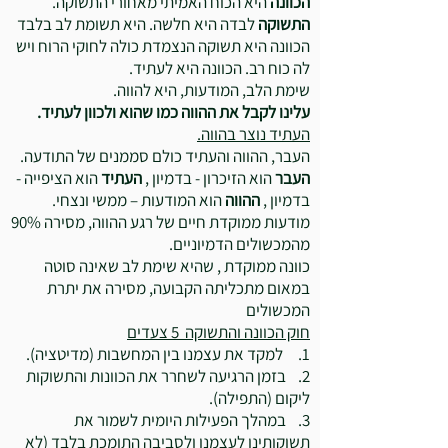
הכוונה
היא הכוח האמיתי מאחורי התשוקה.
התשוקה
לבדה היא חלשה. היא תשומת לב בלבד
הכוונה היא תשוקה הנצמדת כולה לחוקי הרוח ויש
לה כוח רב. הכוונה היא לעתיד.
שימת הלב, המודעות, היא להווה.
עלינו לקבל את ההווה כמו שהוא ולכוון לעתיד.
העתיד נוצר בהווה.
העבר, ההווה והעתיד כולם סממנים של התודעה.
העבר
הוא הזיכרון - בדמיון ,
העתיד
הוא הציפייה -
בדמיון ,
ההווה
הוא המודעות – ממשי ונצחי.
מודעות ממוקדת חיים של רגע ההווה, מסירה 90%
מהמכשולים הדמיוניים.
כוונה ממוקדת , שהיא שימת לב שאינה סוטה
במאום מתכליתה הקבועה, מסירה את יתרת
המכשולים
חוק הכוונה והתשוקה 5 צעדים
1. למקד את עצמנו בין המחשבות (מדיטציה).
2. בזמן הרגיעה לשחרר את הכוונות והתשוקות
ליקום (התפילה).
3. במהלך הפעילות היומית לשמור את
תשוקותינו לעצמנו ולסביבה התומכת בלבד (לא