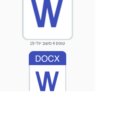
טופס 4 משוב יולי 19
הסכם.חוזה אימון
ט.ל.ח.
החומר מיועד לתלמידי NCS בלבד למטרות למידה ויש
עליו זכויות יוצרים. צבי פוס, מנהל אקדמי NCS.