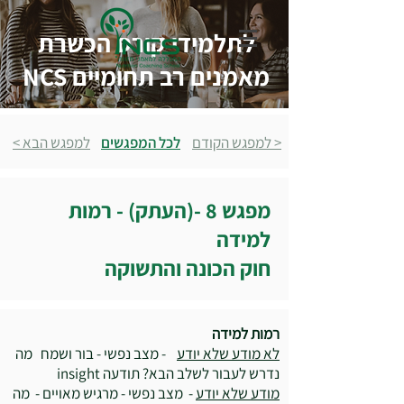
לתלמידי קורס הכשרת
מאמנים רב תחומיים NCS
< למפגש הקודם
לכל המפגשים
למפגש הבא >
מפגש 8 -(העתק) - רמות
למידה
חוק הכונה והתשוקה
רמות למידה
לא מודע שלא יודע
- מצב נפשי - בור ושמח מה
נדרש לעבור לשלב הבא? תודעה insight
מודע שלא יודע
- מצב נפשי - מרגיש מאויים - מה